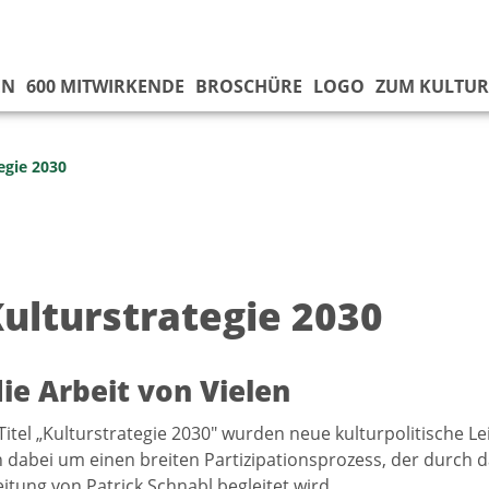
EN
600 MITWIRKENDE
BROSCHÜRE
LOGO
ZUM KULTUR
egie 2030
Kulturstrategie 2030
die Arbeit von Vielen
tel „Kulturstrategie 2030" wurden neue kulturpolitische Leit
h dabei um einen breiten Partizipationsprozess, der durch d
eitung von Patrick Schnabl begleitet wird.