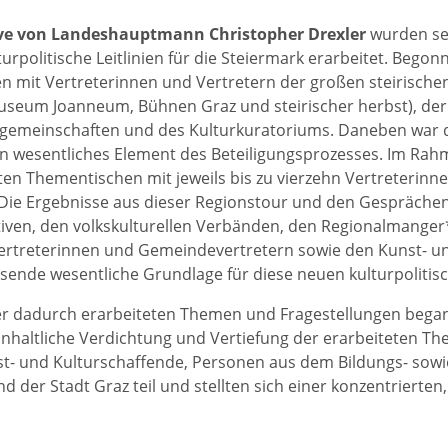
ive von Landeshauptmann Christopher Drexler
wurden sei
turpolitische Leitlinien für die Steiermark erarbeitet. Be
n mit Vertreterinnen und Vertretern der großen steirischen
seum Joanneum, Bühnen Graz und steirischer herbst), der s
gemeinschaften und des Kulturkuratoriums. Daneben war di
n wesentliches Element des Beteiligungsprozesses. Im Rah
ten Thementischen mit jeweils bis zu vierzehn Vertreterinn
 Die Ergebnisse aus dieser Regionstour und den Gespräche
ativen, den volkskulturellen Verbänden, den Regionalmang
treterinnen und Gemeindevertretern sowie den Kunst- und
sende wesentliche Grundlage für diese neuen kulturpolitisch
er dadurch erarbeiteten Themen und Fragestellungen begann
inhaltliche Verdichtung und Vertiefung der erarbeiteten 
t- und Kulturschaffende, Personen aus dem Bildungs- sowie
 der Stadt Graz teil und stellten sich einer konzentrierten, 