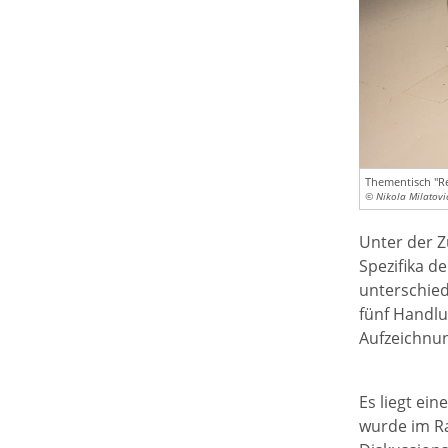
Thementisch "Re
© Nikola Milatovi
Unter der Z
Spezifika d
unterschied
fünf Handlu
Aufzeichnu
Es liegt ein
wurde im Ra