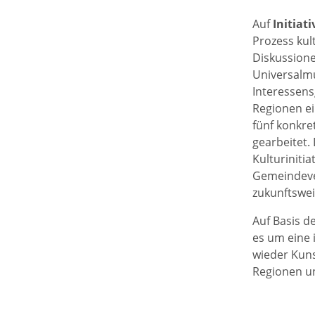
Auf
Initiat
Prozess kul
Diskussione
Universalmu
Interessens
Regionen ei
fünf konkre
gearbeitet.
Kulturiniti
Gemeindever
zukunftswei
Auf Basis d
es um eine 
wieder Kuns
Regionen und