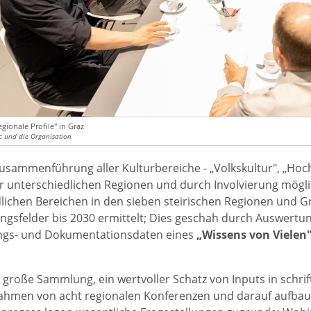
gionale Profile" in Graz
c und die Organisation
usammenführung aller Kulturbereiche - „Volkskultur", „Hochku
er unterschiedlichen Regionen und durch Involvierung mögli
lichen Bereichen in den sieben steirischen Regionen und Gr
ngsfelder bis 2030 ermittelt; Dies geschah durch Auswertun
ngs- und Dokumentationsdaten eines
„Wissens von Vielen"
e große Sammlung, ein wertvoller Schatz von Inputs in schrif
hmen von acht regionalen Konferenzen und darauf aufbaue